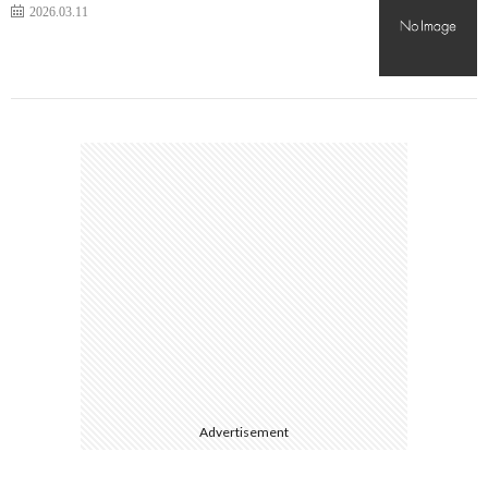
2026.03.11
Advertisement