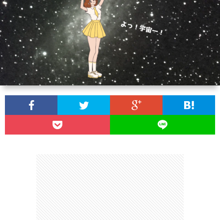
ン
読
合
テ
サ
セ
ん
せ
ゴ
イ
プ
プ
で
リ
ト
ラ
ト
ほ
ー
マ
イ
し
一
ッ
バ
い
覧
プ
シ
記
ー
事
ポ
８
リ