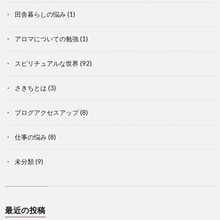
田舎暮らしの悩み
(1)
アロマについての勉強
(1)
スピリチュアルな世界
(92)
さきちとは
(3)
ブログアクセスアップ
(8)
仕事の悩み
(8)
未分類
(9)
最近の投稿