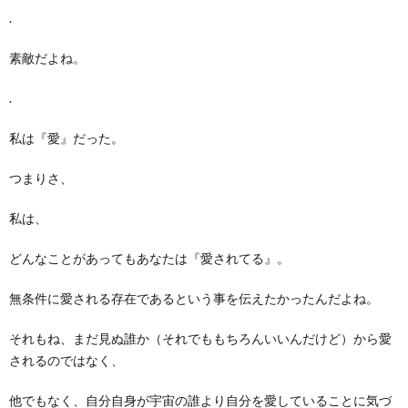
.
素敵だよね。
.
私は『愛』だった。
つまりさ、
私は、
どんなことがあってもあなたは『愛されてる』。
無条件に愛される存在であるという事を伝えたかったんだよね。
それもね、まだ見ぬ誰か（それでももちろんいいんだけど）から愛
されるのではなく、
他でもなく、自分自身が宇宙の誰より自分を愛していることに気づ