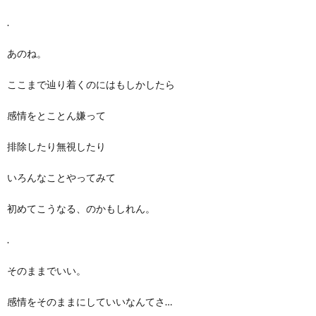
.
あのね。
ここまで辿り着くのにはもしかしたら
感情をとことん嫌って
排除したり無視したり
いろんなことやってみて
初めてこうなる、のかもしれん。
.
そのままでいい。
感情をそのままにしていいなんてさ…