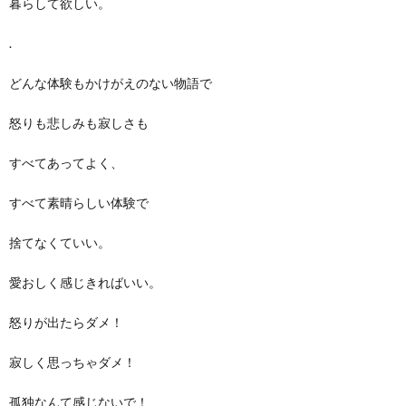
暮らして欲しい。
.
どんな体験もかけがえのない物語で
怒りも悲しみも寂しさも
すべてあってよく、
すべて素晴らしい体験で
捨てなくていい。
愛おしく感じきればいい。
怒りが出たらダメ！
寂しく思っちゃダメ！
孤独なんて感じないで！