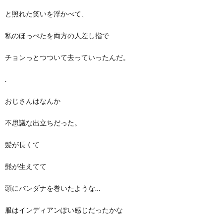
と照れた笑いを浮かべて、
私のほっぺたを両方の人差し指で
チョンっとつついて去っていったんだ。
.
おじさんはなんか
不思議な出立ちだった。
髪が長くて
髭が生えてて
頭にバンダナを巻いたような…
服はインディアンぽい感じだったかな