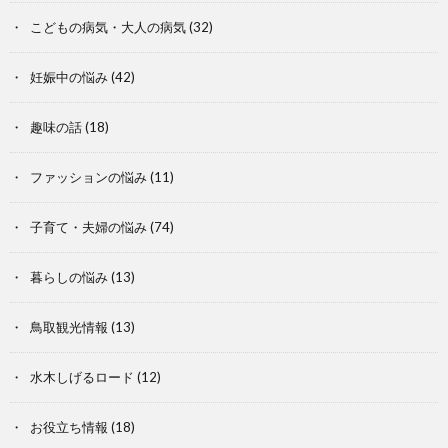
こどもの病気・大人の病気
(32)
妊娠中の悩み
(42)
趣味の話
(18)
ファッションの悩み
(11)
子育て・夫婦の悩み
(74)
暮らしの悩み
(13)
鳥取観光情報
(13)
水木しげるロード
(12)
お役立ち情報
(18)