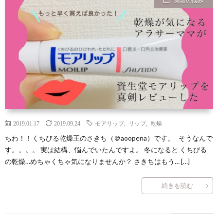
美容の悩み
ン
読
合
テ
サ
セ
ん
せ
ゴ
イ
プ
プ
で
リ
ト
ラ
ト
ほ
ー
マ
イ
し
一
ッ
バ
2019.01.17
2019.09.24
モアリップ
,
リップ
,
乾燥
い
覧
プ
シ
ちわ！！くちびる乾燥王のさきち（＠aoopena）です。 そうなんで
す。。。。 実は結構、悩んでいたんですよ。 冬になると くちびる
の乾燥…めちゃくちゃ気になりませんか？ さきちはもう… […]
記
ー
続きを読む
事
ポ
８
リ