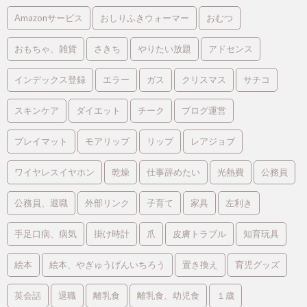
Amazonサービス
おしりふきウォーマー
おむつ
おもちゃ、雑貨
さきち
やりたい放題
アドセンス
インデックス登録
エラー
ガス
クリスマス
サチコ
スキンケア
ダイエット
チーク
ブログ運営
プレイマット
モアリップ
リップ
レアジョブ
ワイヤレスイヤホン
乾燥
仕事辞めたい
光熱費
公務員
公務員、退職
外部リンク
子育て
家具
左利き
手足口病、病気
掛け時計
爪
皮膚トラブル
知育玩具
絵本
絵本、やぎゅうげんいちろう
置き換え
育児グッズ
英会話
退職
離乳食
離乳食、幼児食
１歳