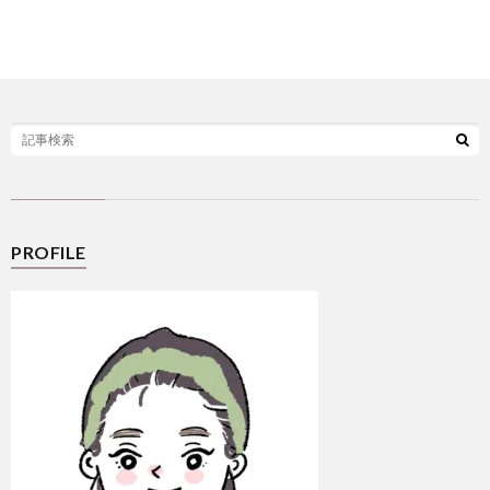
選
シ
ー
PROFILE