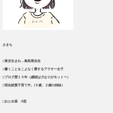
さきち
□東京生まれ→鳥取県在住
□書くことをこよなく愛するアラサー女子
□ブログ歴１５年（
継続は力なり
がモットー）
□現在絶賛子育て中。(５歳、２歳の姉妹）
□おとめ座 A型