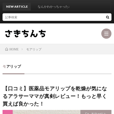
NEW ARTICLE
なんかわかっちゃった♩
モアリップ
HOME
ブ
モアリップ
ロ
最
【口コミ】医薬品モアリップを乾燥が気にな
グ
初
お
るアラサーママが真剣レビュー！もっと早く
コ
買えば良かった！
に
問
カ