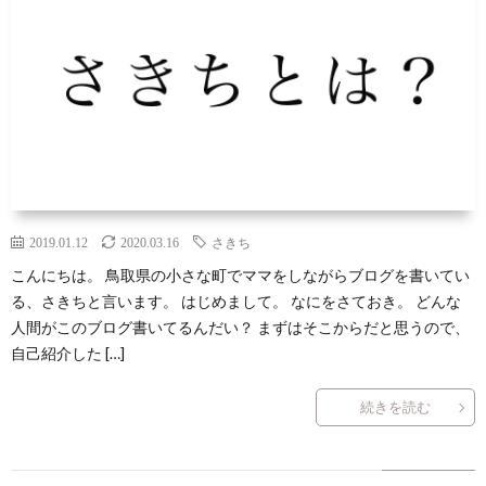
ン
読
合
テ
サ
セ
ん
せ
ゴ
イ
プ
プ
で
リ
ト
ラ
ト
ほ
ー
マ
イ
し
2019.01.12
2020.03.16
さきち
一
ッ
バ
こんにちは。 鳥取県の小さな町でママをしながらブログを書いてい
る、さきちと言います。 はじめまして。 なにをさておき。 どんな
い
覧
プ
シ
人間がこのブログ書いてるんだい？ まずはそこからだと思うので、
自己紹介した […]
記
ー
続きを読む
事
ポ
８
リ