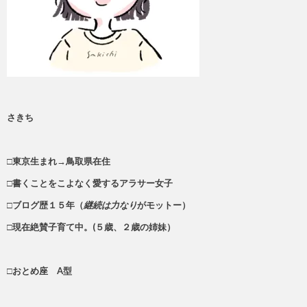
さきち
□東京生まれ→鳥取県在住
□書くことをこよなく愛するアラサー女子
□ブログ歴１５年（
継続は力なり
がモットー）
□現在絶賛子育て中。(５歳、２歳の姉妹）
□おとめ座 A型