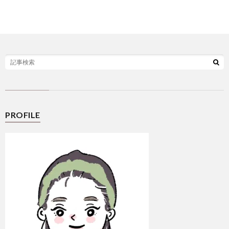
選
シ
ー
PROFILE