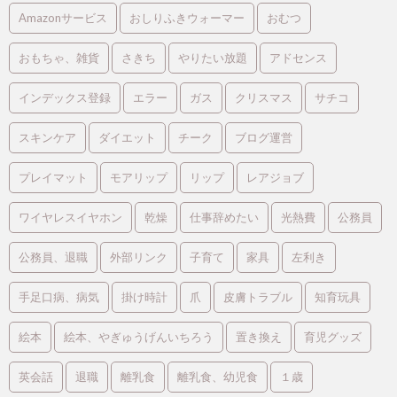
Amazonサービス
おしりふきウォーマー
おむつ
おもちゃ、雑貨
さきち
やりたい放題
アドセンス
インデックス登録
エラー
ガス
クリスマス
サチコ
スキンケア
ダイエット
チーク
ブログ運営
プレイマット
モアリップ
リップ
レアジョブ
ワイヤレスイヤホン
乾燥
仕事辞めたい
光熱費
公務員
公務員、退職
外部リンク
子育て
家具
左利き
手足口病、病気
掛け時計
爪
皮膚トラブル
知育玩具
絵本
絵本、やぎゅうげんいちろう
置き換え
育児グッズ
英会話
退職
離乳食
離乳食、幼児食
１歳