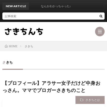
NEW ARTICLE
なんかわかっちゃった♩
さきち
HOME
ブ
さきち
ロ
最
【プロフィール】アラサー女子だけど中身お
グ
初
お
っさん。ママでブロガーさきちのこと
コ
に
問
カ
さきちとは