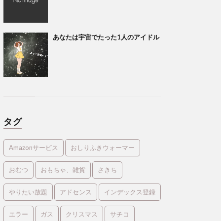
あなたは宇宙でたった1人のアイドル
タグ
Amazonサービス
おしりふきウォーマー
おむつ
おもちゃ、雑貨
さきち
やりたい放題
アドセンス
インデックス登録
エラー
ガス
クリスマス
サチコ