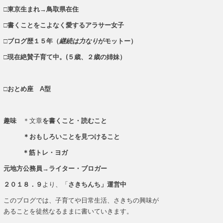
□東京生まれ→鳥取県在住
□書くことをこよなく愛するアラサー女子
□ブログ歴１５年（
継続は力なり
がモットー）
□現在絶賛子育て中。(５歳、２歳の姉妹）
□おとめ座 A型
趣味
＊文章
を書くこと・読むこと
＊おもしろいことを見つけること
＊筋トレ・ヨガ
元地方公務員→ライター・ブロガー
２０１８．９
より、「
さきちんち」運営中
このブログでは、子育てや日常生活、さきちの興味が
あることを徒然なるままに書いていきます。