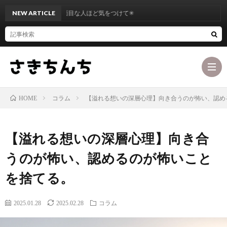
NEW ARTICLE
真面目な人ほど気をつけて✳︎
コラム
【溢れる想いの深層心理】向き合うのが怖い、認め
HOME
ブ
【溢れる想いの深層心理】向き合
ロ
最
うのが怖い、認めるのが怖いこと
を捨てる。
グ
初
お
2025.01.28
2025.02.28
コラム
コ
に
問
カ