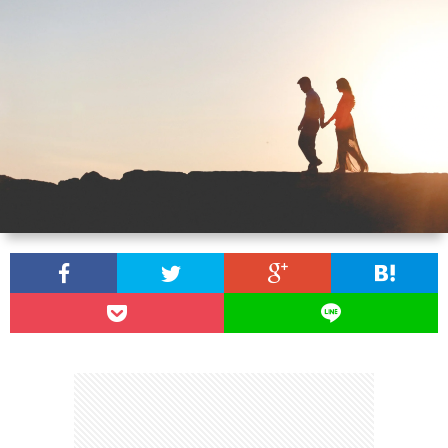
ン
読
合
テ
サ
セ
ん
せ
ゴ
イ
プ
プ
で
リ
ト
ラ
ト
ほ
ー
マ
イ
し
一
ッ
バ
い
覧
プ
シ
記
ー
事
ポ
８
リ