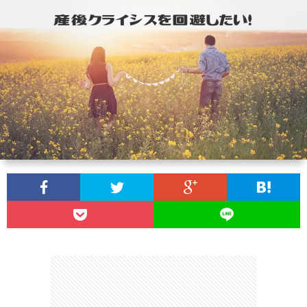
ン
読
合
テ
サ
セ
ん
せ
ゴ
イ
プ
プ
で
リ
ト
ラ
ト
ほ
ー
マ
イ
し
一
ッ
バ
い
覧
プ
シ
記
ー
事
ポ
８
リ