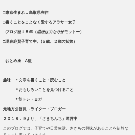
□東京生まれ→鳥取県在住
□書くことをこよなく愛するアラサー女子
□ブログ歴１５年（
継続は力なり
がモットー）
□現在絶賛子育て中。(５歳、２歳の姉妹）
□おとめ座 A型
趣味
＊文章
を書くこと・読むこと
＊おもしろいことを見つけること
＊筋トレ・ヨガ
元地方公務員→ライター・ブロガー
２０１８．９
より、「
さきちんち」運営中
このブログでは、子育てや日常生活、さきちの興味があることを徒然な
るままに書いていきます。