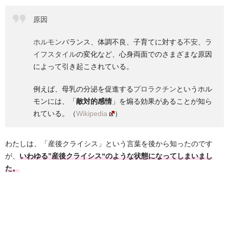
原因
ホルモン
バランス、体調不良、子育てに対する
不安
、
ラ
イフスタイル
の変化など、心身両面でのさまざまな原因
によって引き起こされている。
例えば、母乳の分泌を促進する
プロラクチン
というホル
モンには、「
敵対的感情
」を煽る効果があることが知ら
れている。（
Wikipedia
）
わたし
は、「
産後クライシス」という言葉
を
後から知ったのです
が、
いわゆる”
産後クライシス
“
のような状態になってしまいまし
た。