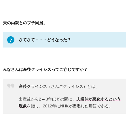
夫の両親とのプチ同居。
さてさて・・・どうなった？
みなさんは産後クライシスってご存じですか？
産後クライシス
（さんごクライシス）とは、
出産
後から
2 – 3
年ほどの間に、
夫婦
仲が悪化するという
現象
を指し
、2012年
に
NHK
が提唱した用語である。