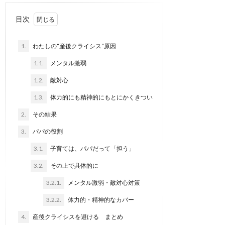
目次
1.
わたしの“産後クライシス“原因
1.1.
メンタル激弱
1.2.
敵対心
1.3.
体力的にも精神的にもとにかくきつい
2.
その結果
3.
パパの役割
3.1.
子育ては、パパだって「担う」
3.2.
その上で具体的に
3.2.1.
メンタル激弱・敵対心対策
3.2.2.
体力的・精神的なカバー
4.
産後クライシスを避ける まとめ