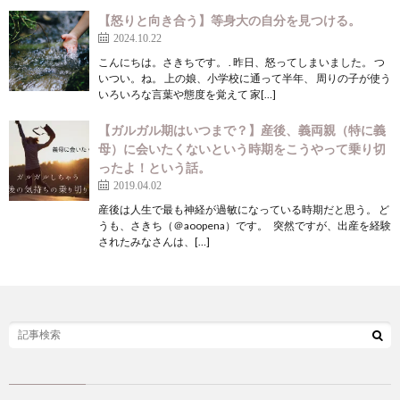
【怒りと向き合う】等身大の自分を見つける。
2024.10.22
こんにちは。さきちです。 . 昨日、怒ってしまいました。 つ
いつい。ね。 上の娘、小学校に通って半年、 周りの子が使う
いろいろな言葉や態度を覚えて 家[…]
【ガルガル期はいつまで？】産後、義両親（特に義
母）に会いたくないという時期をこうやって乗り切
ったよ！という話。
2019.04.02
産後は人生で最も神経が過敏になっている時期だと思う。 ど
うも、さきち（＠aoopena）です。 突然ですが、出産を経験
されたみなさんは、[…]