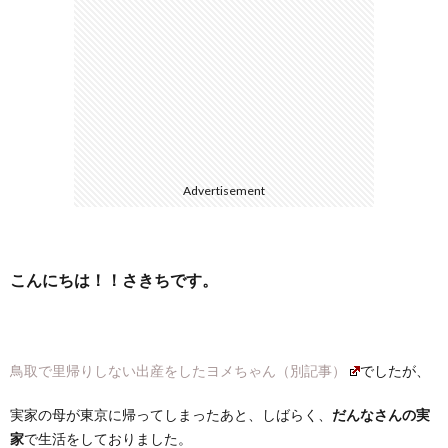
選
シ
ー
Advertisement
こんにちは！！さきちです。
鳥取で里帰りしない出産をしたヨメちゃん（別記事）
でしたが、
実家の母が東京に帰ってしまったあと、しばらく、
だんなさんの実
家
で生活をしておりました。