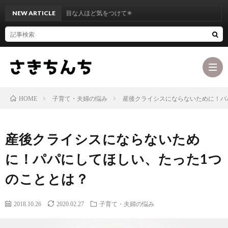
NEW ARTICLE
真面目な人ほど気をつけて✳︎
子育て・夫婦の悩み
産後クライシスにならないために！パ
HOME
ブ
産後クライシスにならないため
ロ
最
に！パパにしてほしい、たった1つ
のこととは？
グ
初
お
2018.10.26
2020.02.27
子育て・夫婦の悩み
コ
に
問
カ