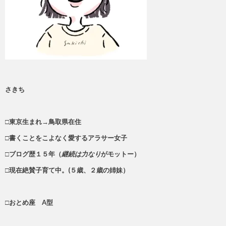
さきち
□東京生まれ→鳥取県在住
□書くことをこよなく愛するアラサー女子
□ブログ歴１５年（
継続は力なり
がモットー）
□現在絶賛子育て中。(５歳、２歳の姉妹）
□おとめ座 A型