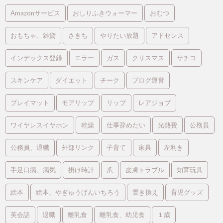
Amazonサービス
おしりふきウォーマー
おむつ
おもちゃ、雑貨
さきち
やりたい放題
アドセンス
インデックス登録
エラー
ガス
クリスマス
サチコ
スキンケア
ダイエット
チーク
ブログ運営
プレイマット
モアリップ
リップ
レアジョブ
ワイヤレスイヤホン
乾燥
仕事辞めたい
光熱費
公務員
公務員、退職
外部リンク
子育て
家具
左利き
手足口病、病気
掛け時計
爪
皮膚トラブル
知育玩具
絵本
絵本、やぎゅうげんいちろう
置き換え
育児グッズ
英会話
退職
離乳食
離乳食、幼児食
１歳