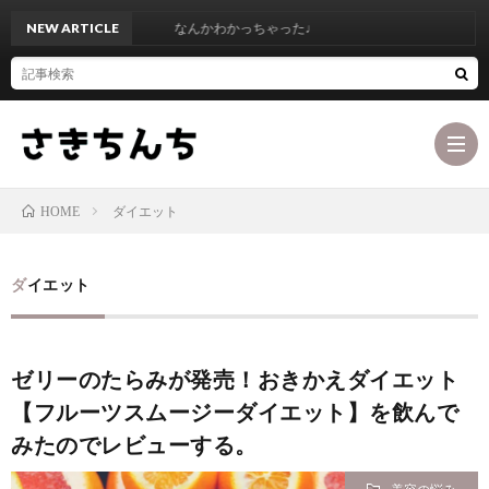
NEW ARTICLE
なんかわかっちゃった♩
ダイエット
HOME
ブ
ダイエット
ロ
最
ゼリーのたらみが発売！おきかえダイエット
グ
初
お
【フルーツスムージーダイエット】を飲んで
コ
みたのでレビューする。
に
問
カ