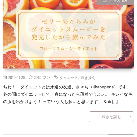
美容の悩み
ン
読
合
テ
サ
セ
ん
せ
ゴ
イ
プ
プ
で
リ
ト
ラ
ト
ほ
ー
マ
イ
し
一
ッ
バ
2019.01.26
2019.12.23
ダイエット
,
置き換え
い
覧
プ
シ
ちわ！！ダイエットとは永遠の友達、さきち（＠aoopena）です。
冬の間にダイエットして、春になったら薄着でうふふ。 キレイな色
の服を出かけよう！ っていう人も多いと思います。 &nb […]
記
ー
続きを読む
事
ポ
８
リ