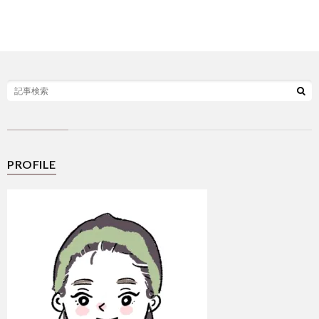
選
シ
ー
PROFILE