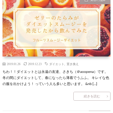
美容の悩み
ン
読
合
テ
サ
セ
ん
せ
ゴ
イ
プ
プ
で
リ
ト
ラ
ト
ほ
ー
マ
イ
し
一
ッ
バ
2019.01.26
2019.12.23
ダイエット
,
置き換え
い
覧
プ
シ
ちわ！！ダイエットとは永遠の友達、さきち（＠aoopena）です。
冬の間にダイエットして、春になったら薄着でうふふ。 キレイな色
の服を出かけよう！ っていう人も多いと思います。 &nb […]
記
ー
続きを読む
事
ポ
８
リ