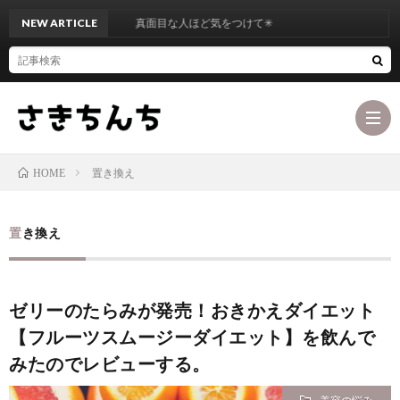
NEW ARTICLE
真面目な人ほど気をつけて✳︎
置き換え
HOME
ブ
置き換え
ロ
最
ゼリーのたらみが発売！おきかえダイエット
グ
初
お
【フルーツスムージーダイエット】を飲んで
コ
みたのでレビューする。
に
問
カ