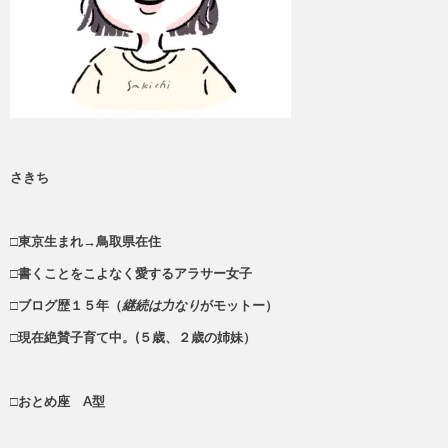
さきち
□東京生まれ→鳥取県在住
□書くことをこよなく愛するアラサー女子
□ブログ歴１５年（
継続は力なり
がモットー）
□現在絶賛子育て中。(５歳、２歳の姉妹）
□おとめ座 A型