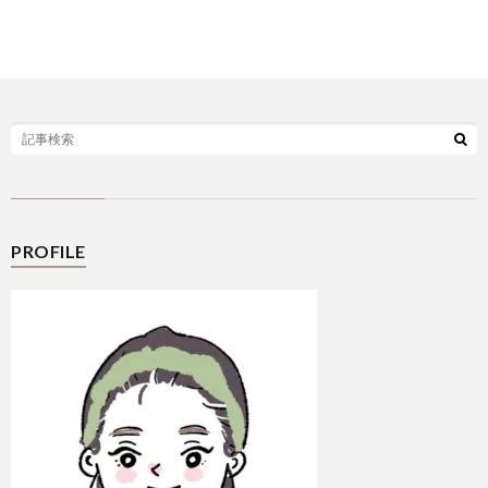
選
シ
ー
PROFILE