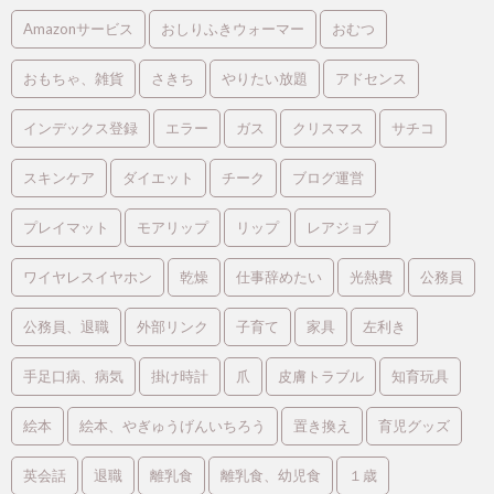
Amazonサービス
おしりふきウォーマー
おむつ
おもちゃ、雑貨
さきち
やりたい放題
アドセンス
インデックス登録
エラー
ガス
クリスマス
サチコ
スキンケア
ダイエット
チーク
ブログ運営
プレイマット
モアリップ
リップ
レアジョブ
ワイヤレスイヤホン
乾燥
仕事辞めたい
光熱費
公務員
公務員、退職
外部リンク
子育て
家具
左利き
手足口病、病気
掛け時計
爪
皮膚トラブル
知育玩具
絵本
絵本、やぎゅうげんいちろう
置き換え
育児グッズ
英会話
退職
離乳食
離乳食、幼児食
１歳