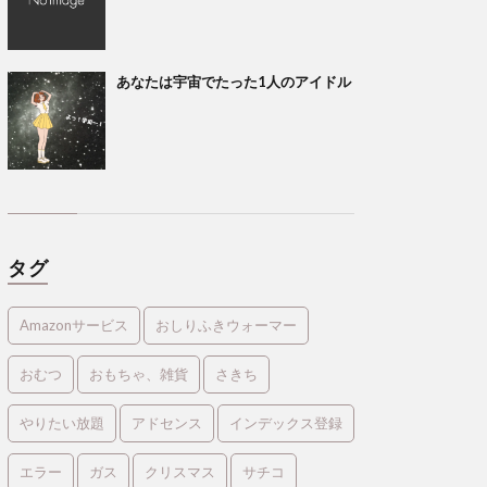
あなたは宇宙でたった1人のアイドル
タグ
Amazonサービス
おしりふきウォーマー
おむつ
おもちゃ、雑貨
さきち
やりたい放題
アドセンス
インデックス登録
エラー
ガス
クリスマス
サチコ