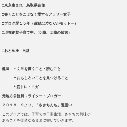
□東京生まれ→鳥取県在住
□書くことをこよなく愛するアラサー女子
□ブログ歴１５年（
継続は力なり
がモットー）
□現在絶賛子育て中。(５歳、２歳の姉妹）
□おとめ座 A型
趣味
＊文章
を書くこと・読むこと
＊おもしろいことを見つけること
＊筋トレ・ヨガ
元地方公務員→ライター・ブロガー
２０１８．９
より、「
さきちんち」運営中
このブログでは、子育てや日常生活、さきちの興味が
あることを徒然なるままに書いていきます。