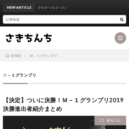
NEW ARTICLE
なんかわかっちゃった♩
Ｍ－１グランプリ
HOME
ブ
Ｍ－１グランプリ
ロ
最
【決定】ついに決勝！Ｍ－１グランプリ2019
グ
初
お
決勝進出者紹介まとめ
コ
に
問
カ
趣味の話