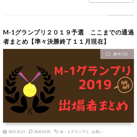
M-1グランプリ２０１９予選 ここまでの通過
者まとめ【準々決勝終了１１月現在】
趣味の話
2019.10.23
2020.03.05
Ｍ－１グランプリ
,
お笑い