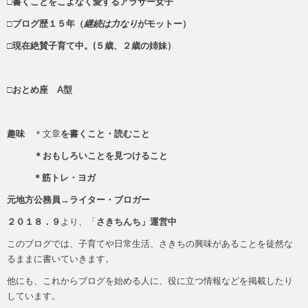
□書くことをこよなく愛するアラサー女子
□ブログ歴１５年（
継続は力なり
がモットー）
□現在絶賛子育て中。(５歳、２歳の姉妹）
□おとめ座 A型
趣味
＊文章
を書くこと・読むこと
＊おもしろいことを見つけること
＊筋トレ・ヨガ
元地方公務員→ライター・ブロガー
２０１８．９
より、「
さきちんち」運営中
このブログでは、子育てや日常生活、さきちの興味があることを徒然な
るままに書いていきます。
他にも、これからブログを始める人に、役に立つ情報などを掲載したり
しています。