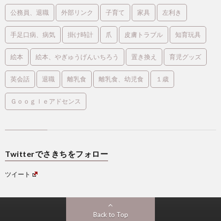
公務員、退職
外部リンク
子育て
家具
左利き
手足口病、病気
掛け時計
爪
皮膚トラブル
知育玩具
絵本
絵本、やぎゅうげんいちろう
置き換え
育児グッズ
英会話
退職
離乳食
離乳食、幼児食
１歳
Ｇｏｏｇｌｅアドセンス
Twitterでさきちをフォロー
ツイート
Back to Top