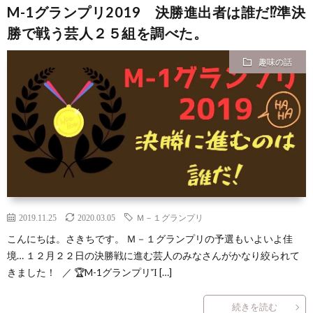
M-1グランプリ2019 決勝進出者は誰だ⁉準決
勝で戦う芸人２５組を調べた。
選
シ
趣味の話
ー
2019.11.25
2020.03.05
Ｍ－１グランプリ
こんにちは。さきちです。 Ｍ－１グランプリの予選もいよいよ佳
境… １２月２２日の決勝戦に進む芸人のみなさんがかなり絞られて
きました！ ／ 🏆M-1グランプリἼ […]
続きを読む