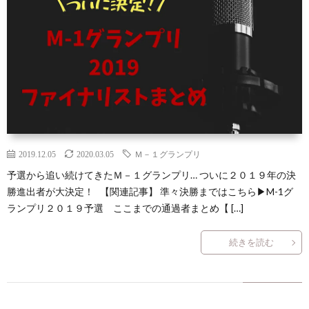
ン
読
合
テ
サ
セ
ん
せ
ゴ
イ
プ
プ
で
リ
ト
ラ
ト
ほ
ー
マ
イ
し
2019.12.05
2020.03.05
Ｍ－１グランプリ
一
ッ
バ
予選から追い続けてきたＭ－１グランプリ… ついに２０１９年の決
勝進出者が大決定！ 【関連記事】 準々決勝まではこちら▶M-1グ
い
覧
プ
シ
ランプリ２０１９予選 ここまでの通過者まとめ【 […]
記
ー
続きを読む
事
ポ
８
リ