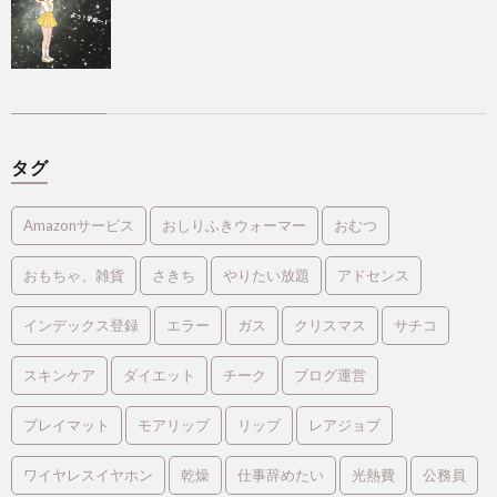
タグ
Amazonサービス
おしりふきウォーマー
おむつ
おもちゃ、雑貨
さきち
やりたい放題
アドセンス
インデックス登録
エラー
ガス
クリスマス
サチコ
スキンケア
ダイエット
チーク
ブログ運営
プレイマット
モアリップ
リップ
レアジョブ
ワイヤレスイヤホン
乾燥
仕事辞めたい
光熱費
公務員