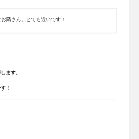
はお隣さん。とても近いです！
がします。
です！