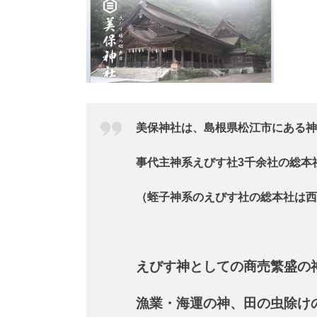
美保神社は、島根県松江市にある神
事代主神系えびす社3千余社の総本
（蛭子神系のえびす社の総本社は西
えびす神としての商売繁盛の
漁業・海運の神、田の虫除け