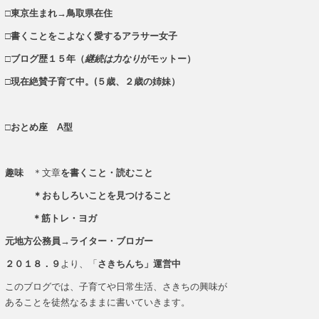
□東京生まれ→鳥取県在住
□書くことをこよなく愛するアラサー女子
□ブログ歴１５年（
継続は力なり
がモットー）
□現在絶賛子育て中。(５歳、２歳の姉妹）
□おとめ座 A型
趣味
＊文章
を書くこと・読むこと
＊おもしろいことを見つけること
＊筋トレ・ヨガ
元地方公務員→ライター・ブロガー
２０１８．９
より、「
さきちんち」運営中
このブログでは、子育てや日常生活、さきちの興味が
あることを徒然なるままに書いていきます。