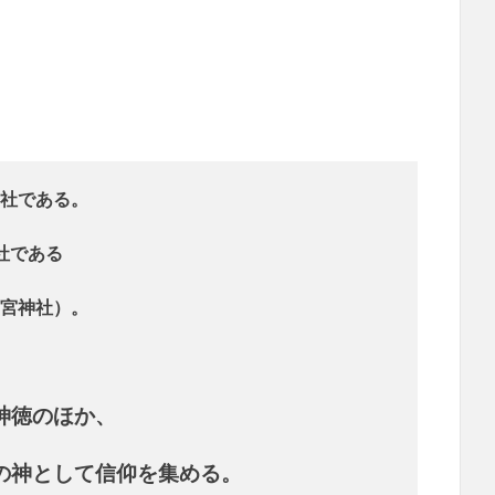
社である。
社である
宮神社）。
神徳のほか、
の神として信仰を集める。