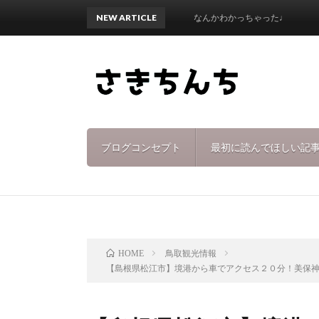
NEW ARTICLE
なんかわかっちゃった♩
ブログコンセプト
最初に読んでほしい記
鳥取観光情報
HOME
【島根県松江市】境港から車でアクセス２０分！美保