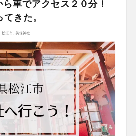
から車でアクセス２０分！
ってきた。
,
松江市
,
美保神社