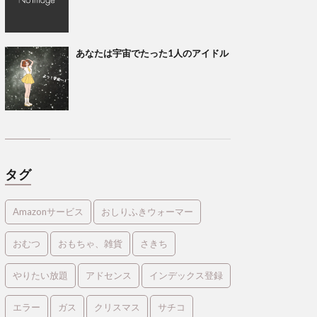
あなたは宇宙でたった1人のアイドル
タグ
Amazonサービス
おしりふきウォーマー
おむつ
おもちゃ、雑貨
さきち
やりたい放題
アドセンス
インデックス登録
エラー
ガス
クリスマス
サチコ