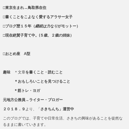
□東京生まれ→鳥取県在住
□書くことをこよなく愛するアラサー女子
□ブログ歴１５年（
継続は力なり
がモットー）
□現在絶賛子育て中。(５歳、２歳の姉妹）
□おとめ座 A型
趣味
＊文章
を書くこと・読むこと
＊おもしろいことを見つけること
＊筋トレ・ヨガ
元地方公務員→ライター・ブロガー
２０１８．９
より、「
さきちんち」運営中
このブログでは、子育てや日常生活、さきちの興味があることを徒然な
るままに書いていきます。