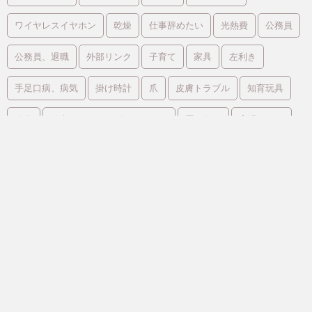
ワイヤレスイヤホン
乾燥
仕事辞めたい
光熱費
公務員
公務員、退職
外部リンク
子育て
家具
左利き
手足口病、病気
掛け時計
爪
皮膚トラブル
知育玩具
絵本
絵本、やぎゅうげんいちろう
置き換え
育児グッズ
英会話
退職
離乳食
離乳食、幼児食
１歳
Ｇｏｏｇｌｅアドセンス
Twitterでさきちをフォロー
ツイート