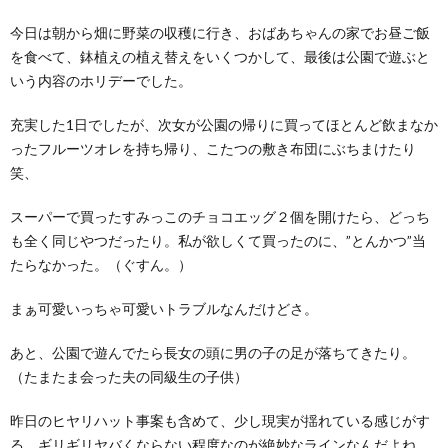
今日は朝から畑に野菜の収穫に行き、おばあちゃんの家でお昼ご飯
を食べて、鉢植えの植え替えをいくつかして、最後は公園で遊ぶと
いう内容のホリデーでした。
充実した1日でしたが、次女が公園の帰りに買ってほとんど飲まなか
ったフルーツオレを持ち帰り、こたつの敷き布団にぶちまけたり
笑、
スーパーで買ったすみっこのチョコエッグ２個を開けたら、どっち
も全く同じやつだったり。私が欲しくて買ったのに、”とんかつ”当
たらなかった。（ぐすん。）
まぁ可愛いっちゃ可愛いトラブルなんだけどさ。
あと、公園で遊んでたら長女の頭に男の子の足が落ちてきたり。
（たまたま会った夫の同級生の子供）
昨日のヒヤリハット事案も含めて、少し現実が揺れている感じがす
る。ギリギリヤバくならない程度なのが絶妙なラインなんだよね。