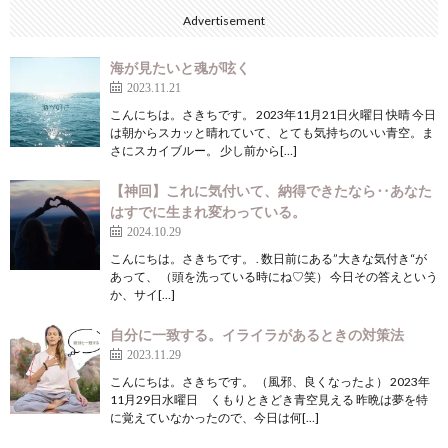
Advertisement
海が見たいと魂が呟く
2023.11.21
こんにちは。さきちです。 2023年11月21日火曜日 快晴 今日
は朝からスカッと晴れていて、とても気持ちのいい青空。ま
さにスカイブルー。 少し前から[…]
【神回】これに気付いて、納得できたなら‥あなた
はすでに生まれ変わっている。
2024.10.29
こんにちは。さきちです。 . 数日前にある”大きな気付き“が
あって、 （頭を洗っている時にね♡笑） 今日その答えという
か、サイ[…]
自分に一致する。イライラがあるときの対策法
2023.11.29
こんにちは。さきちです。 （風邪、良くなったよ） 2023年
11月29日水曜日 くもりときどき青空見える 昨晩は夢を特
に覚えていなかったので、今日は何[…]