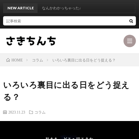
NEW ARTICLE
なんかわかっちゃった♩
コラム
いろいろ裏目に出る日をどう捉える？
HOME
ブ
いろいろ裏目に出る日をどう捉え
ロ
最
る？
グ
初
お
2023.11.23
コラム
コ
に
問
カ