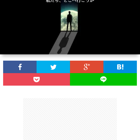
ン
読
合
テ
サ
セ
ん
せ
ゴ
イ
プ
プ
で
リ
ト
ラ
ト
ほ
ー
マ
イ
し
一
ッ
バ
い
覧
プ
シ
記
ー
事
ポ
８
リ