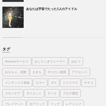
あなたは宇宙でたった1人のアイドル
タグ
Amazonサービス
おしりふきウォーマー
おむつ
おもちゃ、雑貨
さきち
やりたい放題
アドセンス
インデックス登録
エラー
ガス
クリスマス
サチコ
スキンケア
ダイエット
チーク
ブログ運営
プレイマット
モアリップ
リップ
レアジョブ