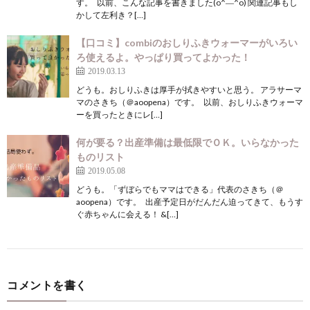
す。 以前、こんな記事を書きました(o^―^o) 関連記事もし
かして左利き？[…]
【口コミ】combiのおしりふきウォーマーがいろい
ろ使えるよ。やっぱり買ってよかった！
2019.03.13
どうも。おしりふきは厚手が拭きやすいと思う。 アラサーマ
マのさきち（＠aoopena）です。 以前、おしりふきウォーマ
ーを買ったときにレ[…]
何が要る？出産準備は最低限でＯＫ。いらなかった
ものリスト
2019.05.08
どうも。「ずぼらでもママはできる」代表のさきち（＠
aoopena）です。 出産予定日がだんだん迫ってきて、もうす
ぐ赤ちゃんに会える！ &[…]
コメントを書く