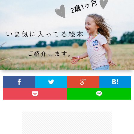
ン
読
合
テ
サ
セ
ん
せ
ゴ
イ
プ
プ
で
リ
ト
ラ
ト
ほ
ー
マ
イ
し
一
ッ
バ
い
覧
プ
シ
記
ー
事
ポ
８
リ