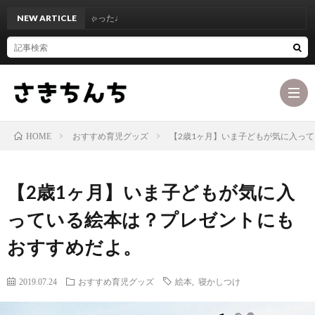
なんかわかっちゃった♩
NEW ARTICLE
おすすめ育児グッズ
【2歳1ヶ月】いま子どもが気に入っ
HOME
ブ
【2歳1ヶ月】いま子どもが気に入
ロ
最
っている絵本は？プレゼントにも
おすすめだよ。
グ
初
お
2019.07.24
おすすめ育児グッズ
絵本
,
寝かしつけ
コ
に
問
カ