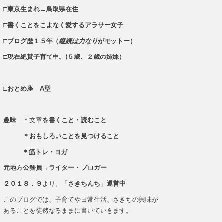
□東京生まれ→鳥取県在住
□書くことをこよなく愛するアラサー女子
□ブログ歴１５年（
継続は力なり
がモットー）
□現在絶賛子育て中。(５歳、２歳の姉妹）
□おとめ座 A型
趣味
＊文章
を書くこと・読むこと
＊おもしろいことを見つけること
＊筋トレ・ヨガ
元地方公務員→ライター・ブロガー
２０１８．９
より、「
さきちんち」運営中
このブログでは、子育てや日常生活、さきちの興味が
あることを徒然なるままに書いていきます。