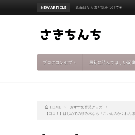
NEW ARTICLE
真面目な人ほど気をつけて✳︎
ブログコンセプト
最初に読んでほしい記
おすすめ育児グッズ
HOME
【口コミ】はじめての積み木なら「こいぬのかくれん