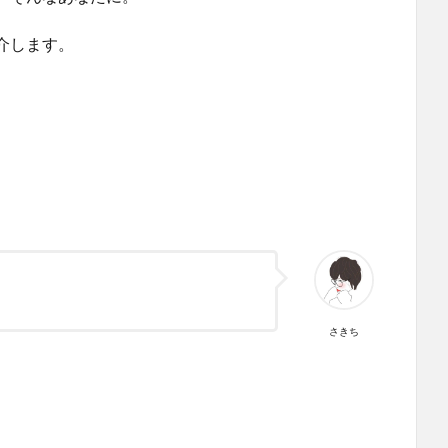
介します。
さきち