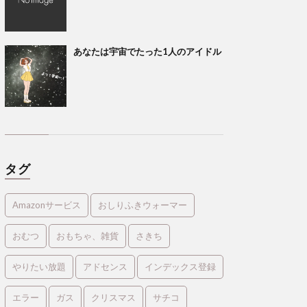
あなたは宇宙でたった1人のアイドル
タグ
Amazonサービス
おしりふきウォーマー
おむつ
おもちゃ、雑貨
さきち
やりたい放題
アドセンス
インデックス登録
エラー
ガス
クリスマス
サチコ