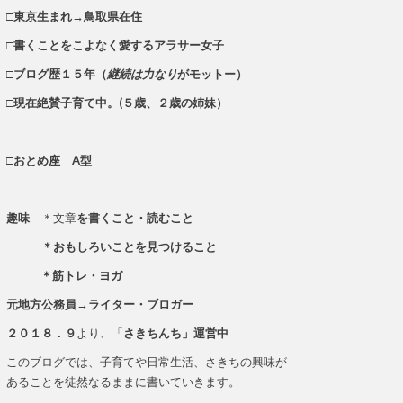
□東京生まれ→鳥取県在住
□書くことをこよなく愛するアラサー女子
□ブログ歴１５年（
継続は力なり
がモットー）
□現在絶賛子育て中。(５歳、２歳の姉妹）
□おとめ座 A型
趣味
＊文章
を書くこと・読むこと
＊おもしろいことを見つけること
＊筋トレ・ヨガ
元地方公務員→ライター・ブロガー
２０１８．９
より、「
さきちんち」運営中
このブログでは、子育てや日常生活、さきちの興味が
あることを徒然なるままに書いていきます。