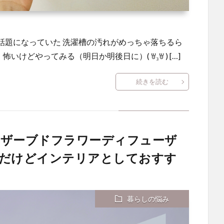
で話題になっていた 洗濯槽の汚れがめっちゃ落ちるら
けどやってみる（明日か明後日に）( ꇐ₃ꇐ ) […]
続きを読む
リザーブドフラワーディフューザ
円だけどインテリアとしておすす
暮らしの悩み